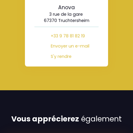
Anova
3 rue de la gare
67370 Truchtersheim
+33 9 78 81 82 19
Envoyer un e-mail
S'y rendre
Vous apprécierez
également