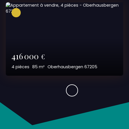
416 000
€
4
pièces
85
m²
Oberhausbergen 67205