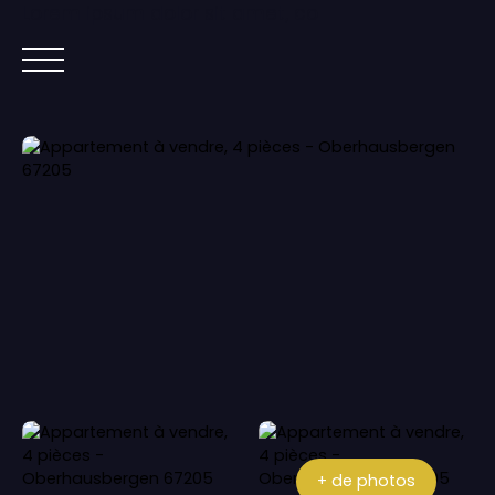
Lorem ipsum dolor sit amet, co
ACCUEIL
ACHETER
IMMOBILIER NEUF
+ de photos