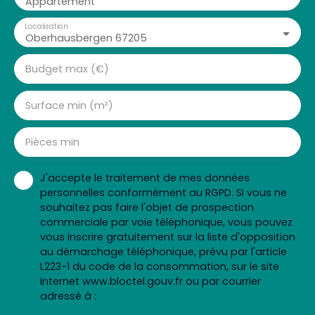
Appartement
Localisation
Oberhausbergen 67205
Budget max (€)
Surface min (m²)
Pièces min
J'accepte le traitement de mes données
personnelles conformément au RGPD. Si vous ne
souhaitez pas faire l'objet de prospection
commerciale par voie téléphonique, vous pouvez
vous inscrire gratuitement sur la liste d'opposition
au démarchage téléphonique, prévu par l'article
L223-1 du code de la consommation, sur le site
Internet www.bloctel.gouv.fr ou par courrier
adressé à :