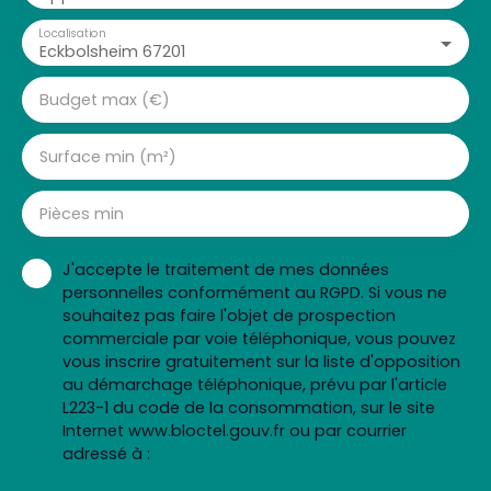
Localisation
Eckbolsheim 67201
Budget max (€)
Surface min (m²)
Pièces min
J'accepte le traitement de mes données
personnelles conformément au RGPD. Si vous ne
souhaitez pas faire l'objet de prospection
commerciale par voie téléphonique, vous pouvez
vous inscrire gratuitement sur la liste d'opposition
au démarchage téléphonique, prévu par l'article
L223-1 du code de la consommation, sur le site
Internet www.bloctel.gouv.fr ou par courrier
adressé à :