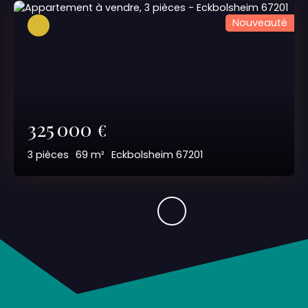
Nouveauté
325 000
€
3
pièces
69
m²
Eckbolsheim 67201