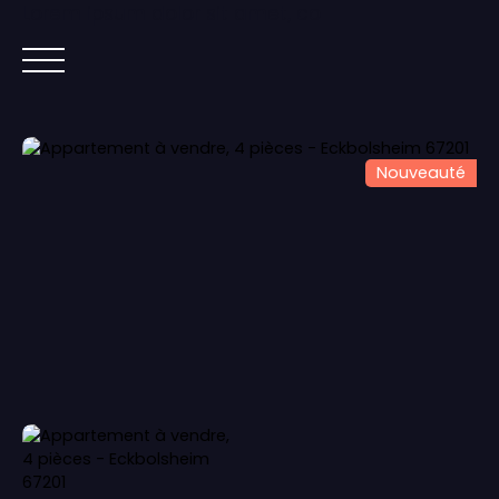
Lorem ipsum dolor sit amet, co
ACCUEIL
ACHETER
IMMOBILIER NEUF
Nouveauté