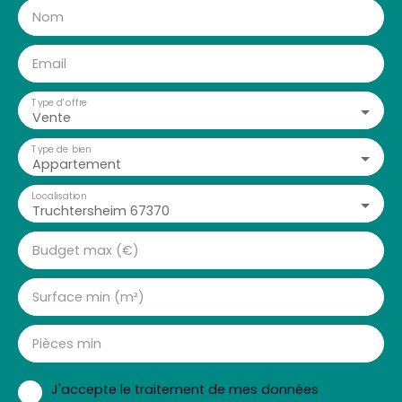
Nom
Email
Type d'offre
Vente
Type de bien
Appartement
Localisation
Truchtersheim 67370
Budget max (€)
Surface min (m²)
Pièces min
J'accepte le traitement de mes données