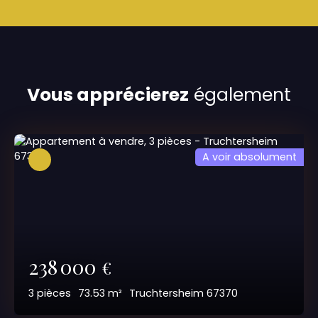
Vous apprécierez
également
A voir absolument
238 000
€
3
pièces
73.53
m²
Truchtersheim 67370