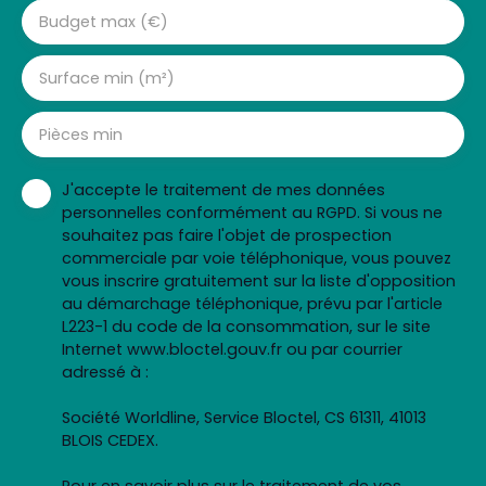
Budget max (€)
Surface min (m²)
Pièces min
J'accepte le traitement de mes données
personnelles conformément au RGPD. Si vous ne
souhaitez pas faire l'objet de prospection
commerciale par voie téléphonique, vous pouvez
vous inscrire gratuitement sur la liste d'opposition
au démarchage téléphonique, prévu par l'article
L223-1 du code de la consommation, sur le site
Internet www.bloctel.gouv.fr ou par courrier
adressé à :
Société Worldline, Service Bloctel, CS 61311, 41013
BLOIS CEDEX.
Pour en savoir plus sur le traitement de vos