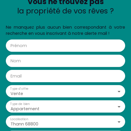
Vous ne trouvez pas
la propriété de vos rêves ?
Ne manquez plus aucun bien correspondant à votre
recherche en vous inscrivant à notre alerte mail !
Prénom
Nom
Email
Type d'offre
Vente
Type de bien
Appartement
Localisation
Thann 68800