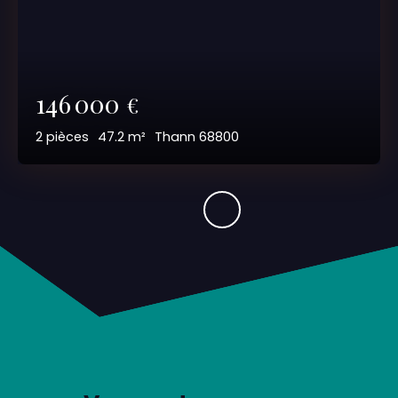
146 000
€
2
pièces
47.2
m²
Thann 68800