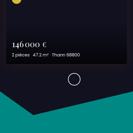
146 000
€
2
pièces
47.2
m²
Thann 68800