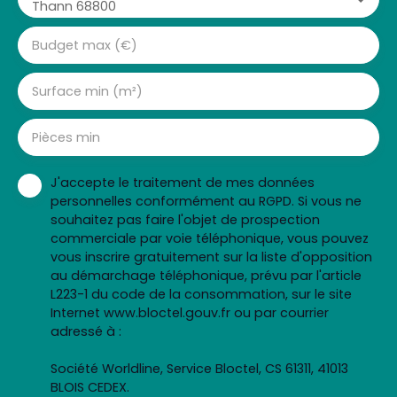
Thann 68800
Budget max (€)
Surface min (m²)
Pièces min
J'accepte le traitement de mes données
personnelles conformément au RGPD. Si vous ne
souhaitez pas faire l'objet de prospection
commerciale par voie téléphonique, vous pouvez
vous inscrire gratuitement sur la liste d'opposition
au démarchage téléphonique, prévu par l'article
L223-1 du code de la consommation, sur le site
Internet www.bloctel.gouv.fr ou par courrier
adressé à :
Société Worldline, Service Bloctel, CS 61311, 41013
BLOIS CEDEX.