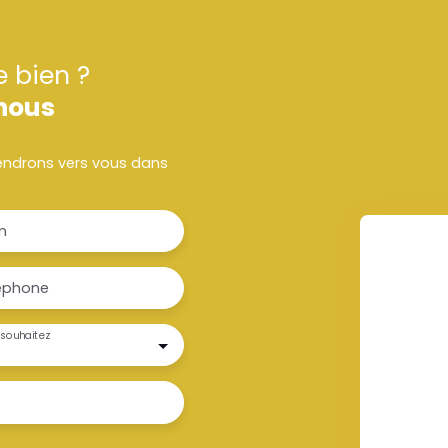
e bien ?
nous
viendrons vers vous dans
m
éphone
souhaitez