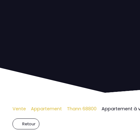
Vente
Appartement
Thann 68800
Appartement à v
Retour