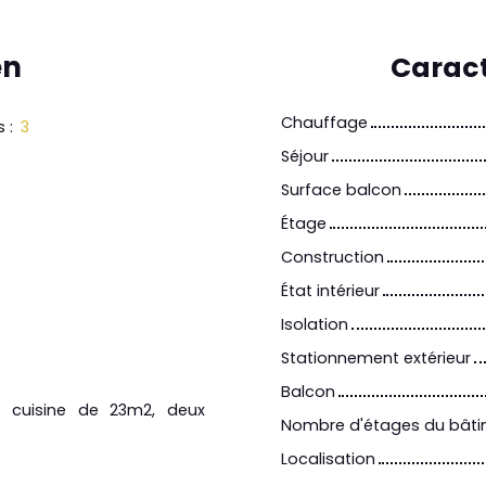
en
Caract
Chauffage
s
:
3
Séjour
Surface balcon
Étage
Construction
État intérieur
4
Isolation
Stationnement extérieur
Balcon
/ cuisine de 23m2, deux
Nombre d'étages du bât
Localisation