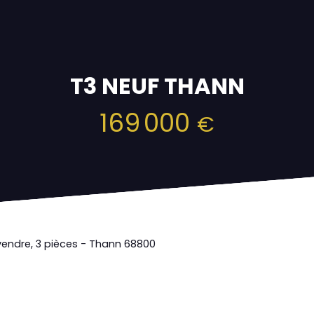
T3 NEUF THANN
169 000
€
endre, 3 pièces - Thann 68800