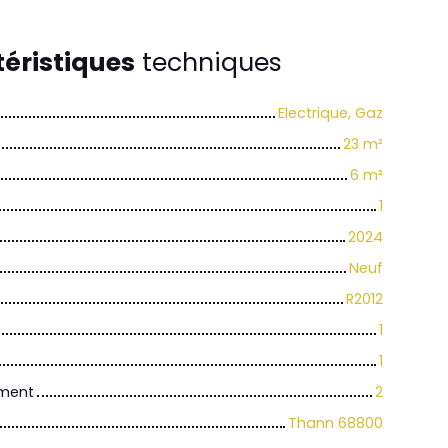
éristiques
techniques
Electrique, Gaz
23
m²
6
m²
1
2024
Neuf
R2012
1
1
iment
2
Thann 68800