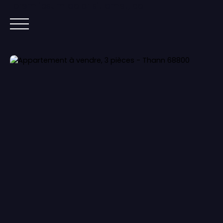
Lorem ipsum dolor sit amet, co
ACCUEIL
ACHETER
IMMOBILIER NEUF