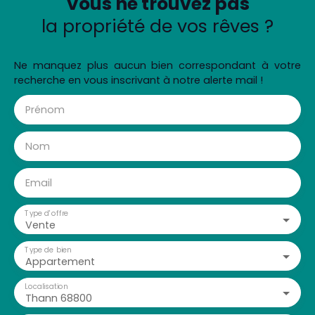
Vous ne trouvez pas
la propriété de vos rêves ?
Ne manquez plus aucun bien correspondant à votre
recherche en vous inscrivant à notre alerte mail !
Prénom
Nom
Email
Type d'offre
Vente
Type de bien
Appartement
Localisation
Thann 68800