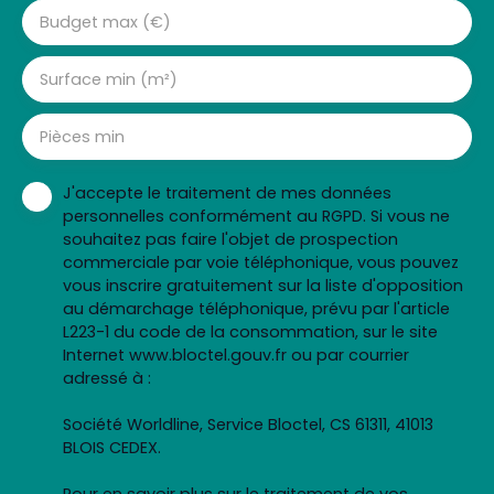
Budget max (€)
Surface min (m²)
Pièces min
J'accepte le traitement de mes données
personnelles conformément au RGPD. Si vous ne
souhaitez pas faire l'objet de prospection
commerciale par voie téléphonique, vous pouvez
vous inscrire gratuitement sur la liste d'opposition
au démarchage téléphonique, prévu par l'article
L223-1 du code de la consommation, sur le site
Internet www.bloctel.gouv.fr ou par courrier
adressé à :
Société Worldline, Service Bloctel, CS 61311, 41013
BLOIS CEDEX.
Pour en savoir plus sur le traitement de vos