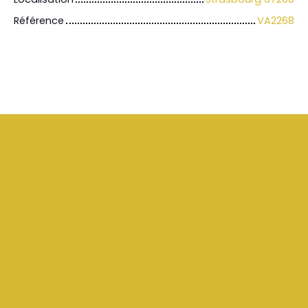
Référence
VA2268
+
−