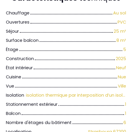
Chauffage
Au sol
Ouvertures
PVC
Séjour
25
m²
Surface balcon
8
m²
Étage
5
Construction
2025
État intérieur
Neuf
Cuisine
Nue
Vue
Ville
Isolation
isolation thermique par interposition d’un isolant sous la chape ou par réalisation d’un flocage projeté en sous-face de dalle.
Stationnement extérieur
1
Balcon
1
Nombre d'étages du bâtiment
6
Localisation
Strasbourg 67200