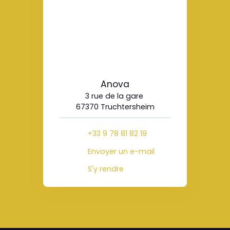
Anova
3 rue de la gare
67370 Truchtersheim
+33 9 78 81 82 19
Envoyer un e-mail
S'y rendre