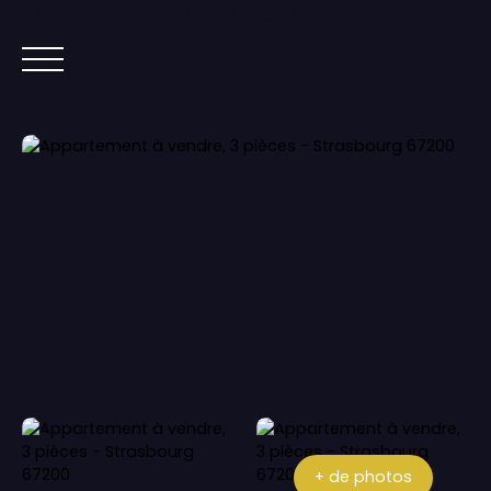
Lorem ipsum dolor sit amet, co
ACCUEIL
ACHETER
IMMOBILIER NEUF
+ de photos