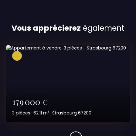
Vous apprécierez
également
179 000
€
3
pièces
62.11
m²
Strasbourg 67200