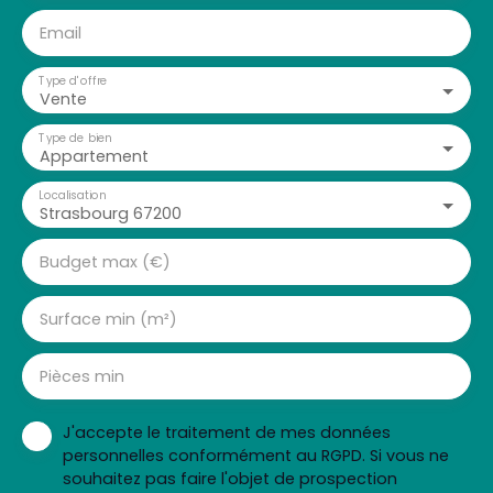
Email
Type d'offre
Vente
Type de bien
Appartement
Localisation
Strasbourg 67200
Budget max (€)
Surface min (m²)
Pièces min
J'accepte le traitement de mes données
personnelles conformément au RGPD. Si vous ne
souhaitez pas faire l'objet de prospection