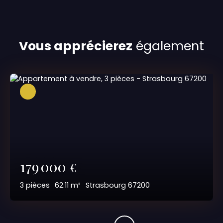
Vous apprécierez
également
179 000
€
3
pièces
62.11
m²
Strasbourg 67200