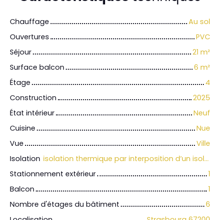
Chauffage
Au sol
Ouvertures
PVC
Séjour
21
m²
Surface balcon
6
m²
Étage
4
Construction
2025
État intérieur
Neuf
Cuisine
Nue
Vue
Ville
Isolation
isolation thermique par interposition d’un isolant sous la chape ou par réalisation d’un flocage projeté en sous-face de dalle.
Stationnement extérieur
1
Balcon
1
Nombre d'étages du bâtiment
6
Localisation
Strasbourg 67200