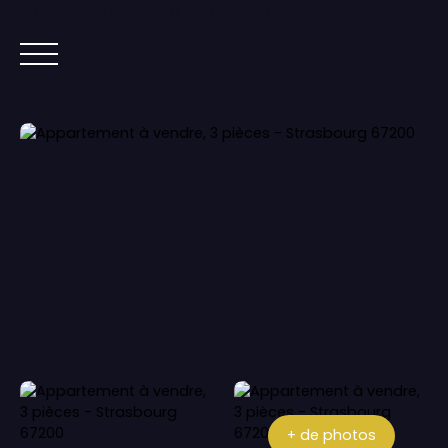
Lorem ipsum dolor sit amet, co
ACCUEIL
ACHETER
IMMOBILIER NEUF
+ de photos