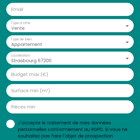
Email
Type d'offre
Vente
Type de bien
Appartement
Localisation
Strasbourg 67200
Budget max (€)
Surface min (m²)
Pièces min
J'accepte le traitement de mes données
personnelles conformément au RGPD. Si vous ne
souhaitez pas faire l'objet de prospection