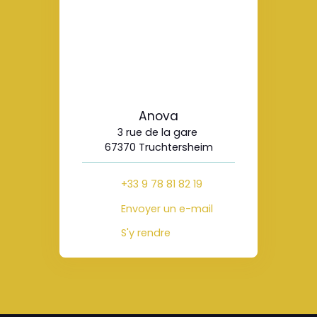
Anova
3 rue de la gare
67370 Truchtersheim
+33 9 78 81 82 19
Envoyer un e-mail
S'y rendre