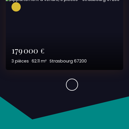
179 000
€
3
pièces
62.11
m²
Strasbourg 67200