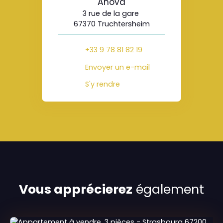
Anova
3 rue de la gare
67370 Truchtersheim
+33 9 78 81 82 19
Envoyer un e-mail
S'y rendre
Vous apprécierez
également