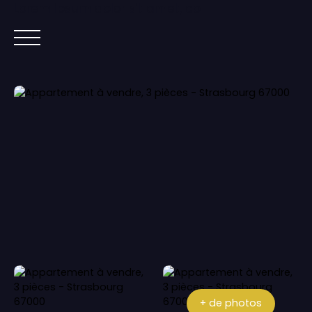
Lorem ipsum dolor sit amet, co
ACCUEIL
ACHETER
IMMOBILIER NEUF
+ de photos