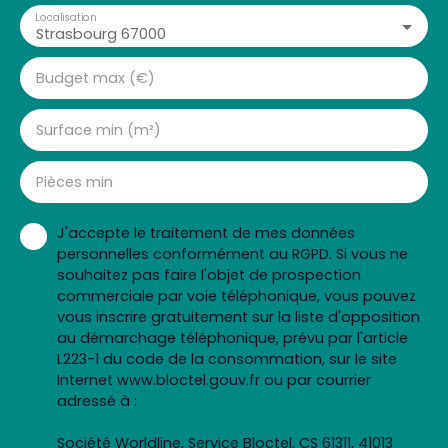
Localisation
Strasbourg 67000
Budget max (€)
Surface min (m²)
Pièces min
J'accepte le traitement de mes données
personnelles conformément au RGPD. Si vous ne
souhaitez pas faire l'objet de prospection
commerciale par voie téléphonique, vous pouvez
vous inscrire gratuitement sur la liste d'opposition
au démarchage téléphonique, prévu par l'article
L223-1 du code de la consommation, sur le site
Internet www.bloctel.gouv.fr ou par courrier
adressé à :
Société Worldline, Service Bloctel, CS 61311, 41013