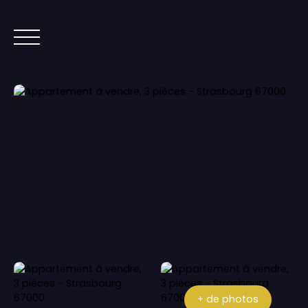
Lorem ipsum dolor sit amet, co
ACCUEIL
ACHETER
IMMOBILIER NEUF
+ de photos