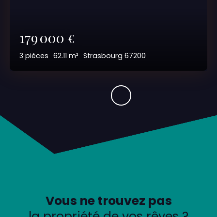
179 000
€
3
pièces
62.11
m²
Strasbourg 67200
Vous ne trouvez pas
la propriété de vos rêves ?