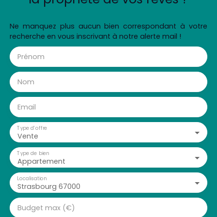
Ne manquez plus aucun bien correspondant à votre
recherche en vous inscrivant à notre alerte mail !
Prénom
Nom
Email
Type d'offre
Vente
Type de bien
Appartement
Localisation
Strasbourg 67000
Budget max (€)