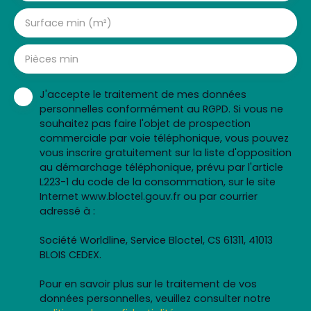
Surface min (m²)
Pièces min
J'accepte le traitement de mes données
personnelles conformément au RGPD. Si vous ne
souhaitez pas faire l'objet de prospection
commerciale par voie téléphonique, vous pouvez
vous inscrire gratuitement sur la liste d'opposition
au démarchage téléphonique, prévu par l'article
L223-1 du code de la consommation, sur le site
Internet www.bloctel.gouv.fr ou par courrier
adressé à :
Société Worldline, Service Bloctel, CS 61311, 41013
BLOIS CEDEX.
Pour en savoir plus sur le traitement de vos
données personnelles, veuillez consulter notre