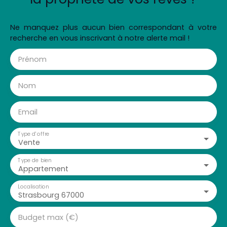
Ne manquez plus aucun bien correspondant à votre
recherche en vous inscrivant à notre alerte mail !
Prénom
Nom
Email
Type d'offre
Vente
Type de bien
Appartement
Localisation
Strasbourg 67000
Budget max (€)