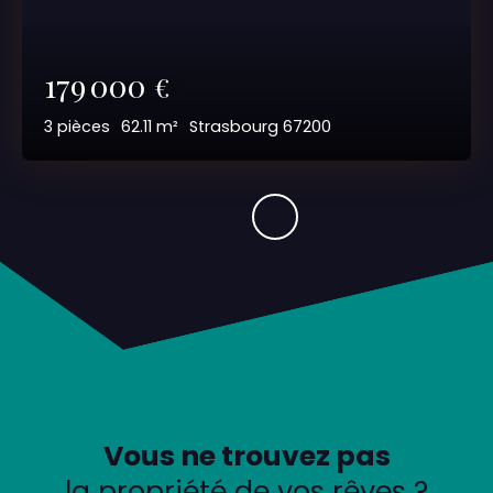
179 000
€
3
pièces
62.11
m²
Strasbourg 67200
Vous ne trouvez pas
la propriété de vos rêves ?