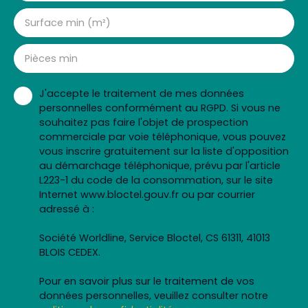
Surface min (m²)
Pièces min
J'accepte le traitement de mes données
personnelles conformément au RGPD. Si vous ne
souhaitez pas faire l'objet de prospection
commerciale par voie téléphonique, vous pouvez
vous inscrire gratuitement sur la liste d'opposition
au démarchage téléphonique, prévu par l'article
L223-1 du code de la consommation, sur le site
Internet www.bloctel.gouv.fr ou par courrier
adressé à :
Société Worldline, Service Bloctel, CS 61311, 41013
BLOIS CEDEX.
Pour en savoir plus sur le traitement de vos
données personnelles, veuillez consulter notre