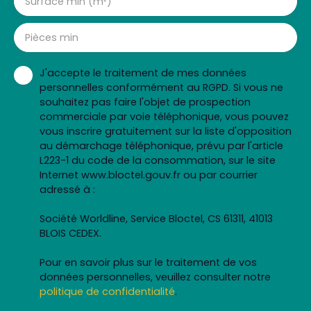
Surface min (m²)
Pièces min
J'accepte le traitement de mes données
personnelles conformément au RGPD. Si vous ne
souhaitez pas faire l'objet de prospection
commerciale par voie téléphonique, vous pouvez
vous inscrire gratuitement sur la liste d'opposition
au démarchage téléphonique, prévu par l'article
L223-1 du code de la consommation, sur le site
Internet www.bloctel.gouv.fr ou par courrier
adressé à :
Société Worldline, Service Bloctel, CS 61311, 41013
BLOIS CEDEX.
Pour en savoir plus sur le traitement de vos
données personnelles, veuillez consulter notre
politique de confidentialité
.