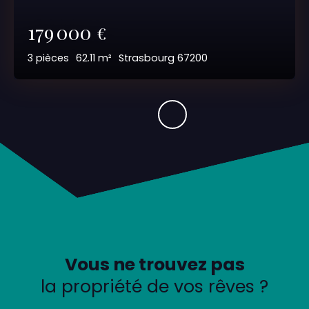
179 000
€
3
pièces
62.11
m²
Strasbourg 67200
Vous ne trouvez pas
la propriété de vos rêves ?