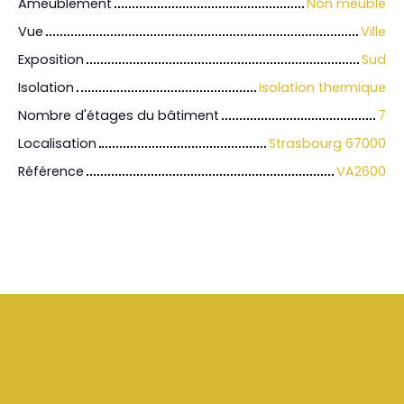
Ameublement
Non meublé
Vue
Ville
Exposition
Sud
Isolation
Isolation thermique
Nombre d'étages du bâtiment
7
Localisation
Strasbourg 67000
Référence
VA2600