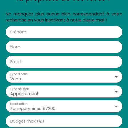
Ne manquez plus aucun bien correspondant à votre
recherche en vous inscrivant à notre alerte mail !
Prénom
Nom
Email
Type d'offre
Vente
Type de bien
Appartement
Localisation
Sarreguemines 57200
Budget max (€)