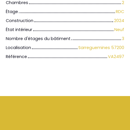
Chambres
2
Étage
RDC
Construction
2024
État intérieur
Neuf
Nombre d'étages du bâtiment
3
Localisation
Sarreguemines 57200
Référence
VA2497