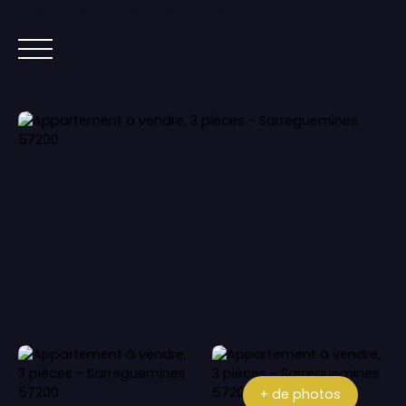
Lorem ipsum dolor sit amet, co
ACCUEIL
ACHETER
IMMOBILIER NEUF
+ de photos