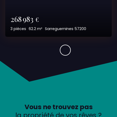
268 983
€
3
pièces
62.2
m²
Sarreguemines 57200
Vous ne trouvez pas
la propriété de vos rêves ?