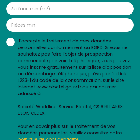
Surface min (m²)
Pièces min
J'accepte le traitement de mes données
personnelles conformément au RGPD. Si vous ne
souhaitez pas faire l'objet de prospection
commerciale par voie téléphonique, vous pouvez
vous inscrire gratuitement sur la liste d'opposition
au démarchage téléphonique, prévu par l'article
L223-1 du code de la consommation, sur le site
Internet www.bloctel.gouv.fr ou par courrier
adressé à :
Société Worldline, Service Bloctel, CS 61311, 41013
BLOIS CEDEX.
Pour en savoir plus sur le traitement de vos
données personnelles, veuillez consulter notre
politique de confidentialité
.