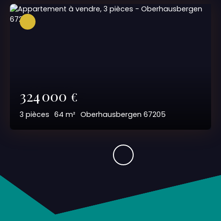
324 000
€
3
pièces
64
m²
Oberhausbergen 67205