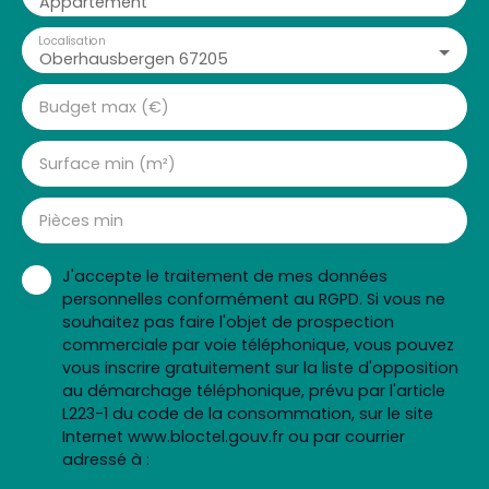
Appartement
Localisation
Oberhausbergen 67205
Budget max (€)
Surface min (m²)
Pièces min
J'accepte le traitement de mes données
personnelles conformément au RGPD. Si vous ne
souhaitez pas faire l'objet de prospection
commerciale par voie téléphonique, vous pouvez
vous inscrire gratuitement sur la liste d'opposition
au démarchage téléphonique, prévu par l'article
L223-1 du code de la consommation, sur le site
Internet www.bloctel.gouv.fr ou par courrier
adressé à :