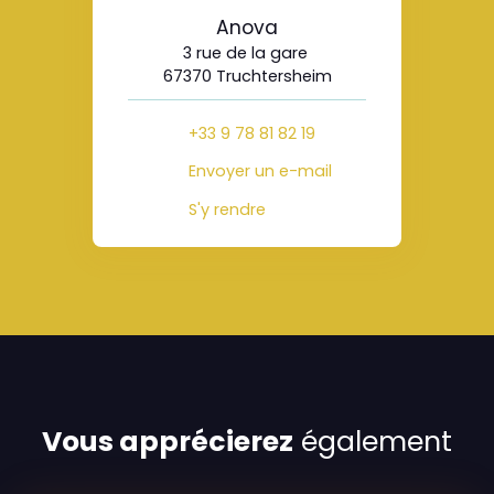
Anova
3 rue de la gare
67370 Truchtersheim
+33 9 78 81 82 19
Envoyer un e-mail
S'y rendre
Vous apprécierez
également