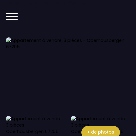
Lorem ipsum dolor sit amet, co
ACCUEIL
ACHETER
IMMOBILIER NEUF
+ de photos