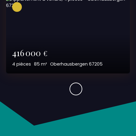
416 000
€
4
pièces
85
m²
Oberhausbergen 67205