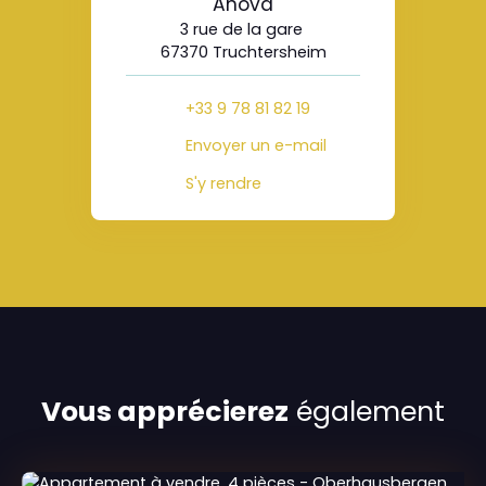
Anova
3 rue de la gare
67370 Truchtersheim
+33 9 78 81 82 19
Envoyer un e-mail
S'y rendre
Vous apprécierez
également