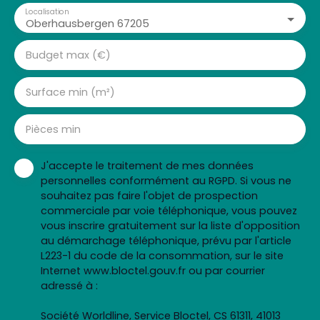
Localisation
Oberhausbergen 67205
Budget max (€)
Surface min (m²)
Pièces min
J'accepte le traitement de mes données
personnelles conformément au RGPD. Si vous ne
souhaitez pas faire l'objet de prospection
commerciale par voie téléphonique, vous pouvez
vous inscrire gratuitement sur la liste d'opposition
au démarchage téléphonique, prévu par l'article
L223-1 du code de la consommation, sur le site
Internet www.bloctel.gouv.fr ou par courrier
adressé à :
Société Worldline, Service Bloctel, CS 61311, 41013