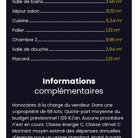
Salle de bains
3,56 m²
Séjour salon
31,51 m²
Cuisine
5,34 m²
Palier
1,33 m²
Chambre 2
9,96 m²
Salle de douche
2,94 m²
Placard
1,23 m²
Informations
complémentaires
Honoraires à la charge du vendeur. Dans une
copropriété de 69 lots. Quote-part moyenne du
budget prévisionnel 1 129 €/an. Aucune procédure
n'est en cours. Classe énergie C, Classe climat C
Montant moyen estimé des dépenses annuelles
d'énergie pour un usage standard, établi à partir