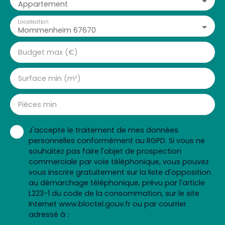
Appartement
Localisation
Mommenheim 67670
Budget max (€)
Surface min (m²)
Pièces min
J'accepte le traitement de mes données
personnelles conformément au RGPD. Si vous ne
souhaitez pas faire l'objet de prospection
commerciale par voie téléphonique, vous pouvez
vous inscrire gratuitement sur la liste d'opposition
au démarchage téléphonique, prévu par l'article
L223-1 du code de la consommation, sur le site
Internet www.bloctel.gouv.fr ou par courrier
adressé à :