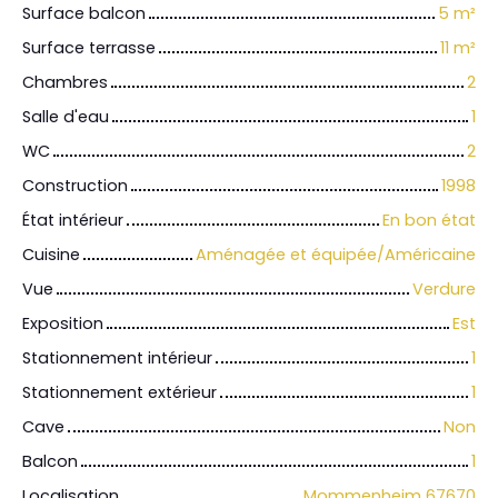
Surface balcon
5
m²
Surface terrasse
11
m²
Chambres
2
Salle d'eau
1
WC
2
Construction
1998
État intérieur
En bon état
Cuisine
Aménagée et équipée/Américaine
Vue
Verdure
Exposition
Est
Stationnement intérieur
1
Stationnement extérieur
1
Cave
Non
Balcon
1
Localisation
Mommenheim 67670