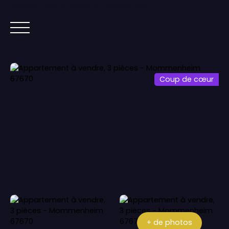
Lorem ipsum dolor sit amet, co
ACCUEIL
ACHETER
IMMOBILIER NEUF
Coup de cœur
+ de photos