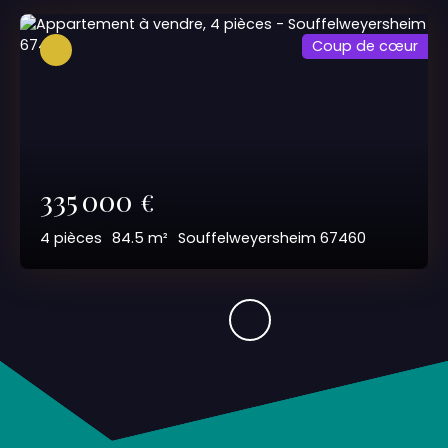
Coup de cœur
335 000
€
4
pièces
84.5
m²
Souffelweyersheim 67460