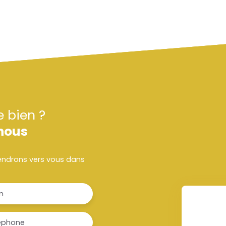
e bien ?
nous
viendrons vers vous dans
m
éphone