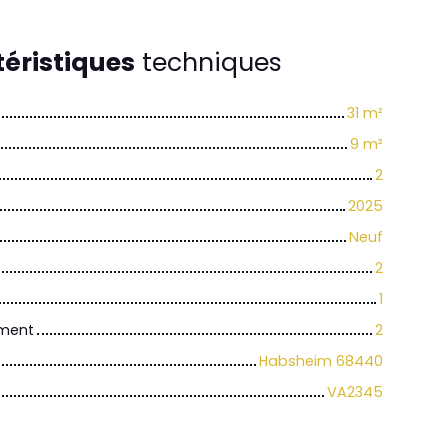
éristiques
techniques
31
m²
9
m²
2
2025
Neuf
2
1
iment
2
Habsheim 68440
VA2345