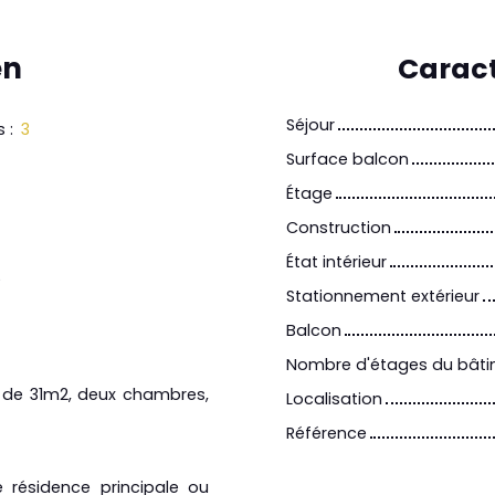
en
Caract
Séjour
s
:
3
Surface balcon
Étage
Construction
État intérieur
5
Stationnement extérieur
Balcon
Nombre d'étages du bât
e de 31m2, deux chambres,
Localisation
Référence
 résidence principale ou