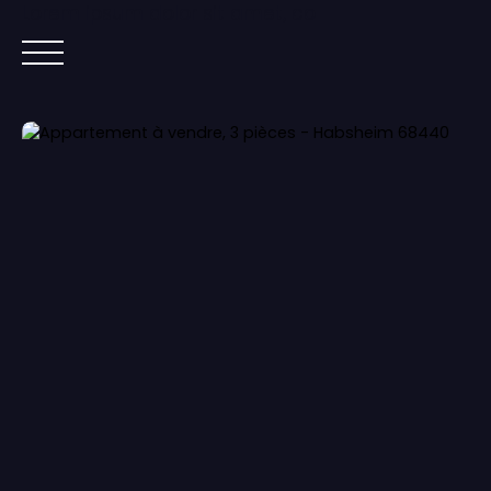
Lorem ipsum dolor sit amet, co
ACCUEIL
ACHETER
IMMOBILIER NEUF