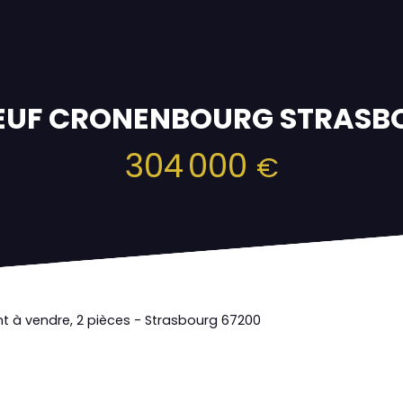
NEUF CRONENBOURG STRASB
304 000
€
 à vendre, 2 pièces - Strasbourg 67200