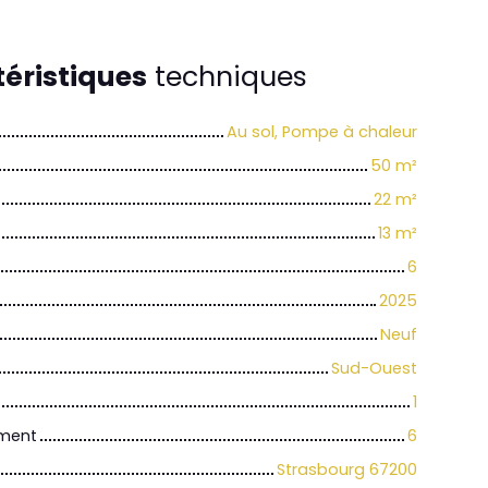
éristiques
techniques
Au sol, Pompe à chaleur
50
m²
22
m²
13
m²
6
2025
Neuf
Sud-Ouest
1
iment
6
Strasbourg 67200