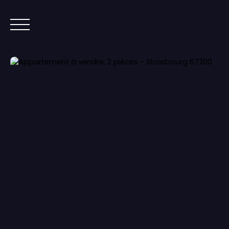
Lorem ipsum dolor sit amet, co
ACCUEIL
ACHETER
IMMOBILIER NEUF