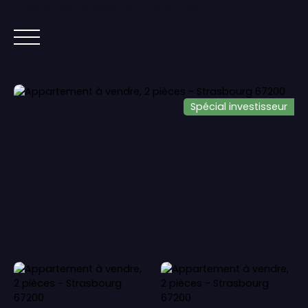
Lorem ipsum dolor sit amet, co
ACCUEIL
ACHETER
IMMOBILIER NEUF
Spécial investisseur