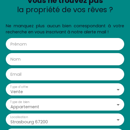
Vous ne trouvez pas
la propriété de vos rêves ?
Ne manquez plus aucun bien correspondant à votre
recherche en vous inscrivant à notre alerte mail !
Prénom
Nom
Email
Type d'offre
Vente
Type de bien
Appartement
Localisation
Strasbourg 67200