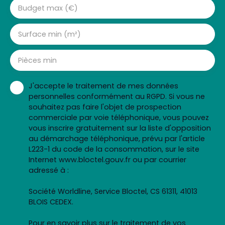
Budget max (€)
Surface min (m²)
Pièces min
J'accepte le traitement de mes données
personnelles conformément au RGPD. Si vous ne
souhaitez pas faire l'objet de prospection
commerciale par voie téléphonique, vous pouvez
vous inscrire gratuitement sur la liste d'opposition
au démarchage téléphonique, prévu par l'article
L223-1 du code de la consommation, sur le site
Internet www.bloctel.gouv.fr ou par courrier
adressé à :
Société Worldline, Service Bloctel, CS 61311, 41013
BLOIS CEDEX.
Pour en savoir plus sur le traitement de vos