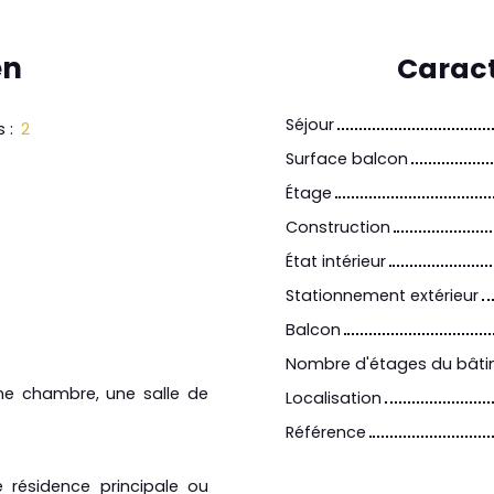
en
Caract
Séjour
s
:
2
Surface balcon
Étage
Construction
État intérieur
5
Stationnement extérieur
Balcon
Nombre d'étages du bât
ne chambre, une salle de
Localisation
Référence
 résidence principale ou