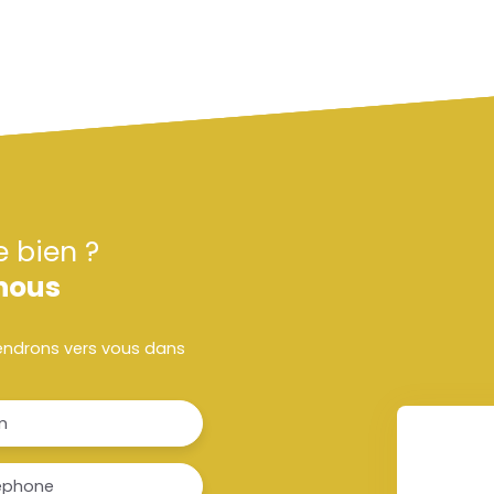
e bien ?
nous
viendrons vers vous dans
m
éphone