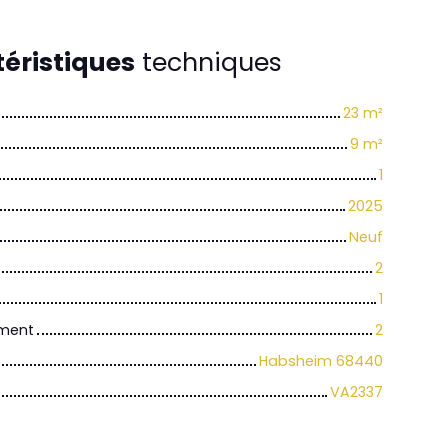
éristiques
techniques
23
m²
9
m²
1
2025
Neuf
2
1
iment
2
Habsheim 68440
VA2337