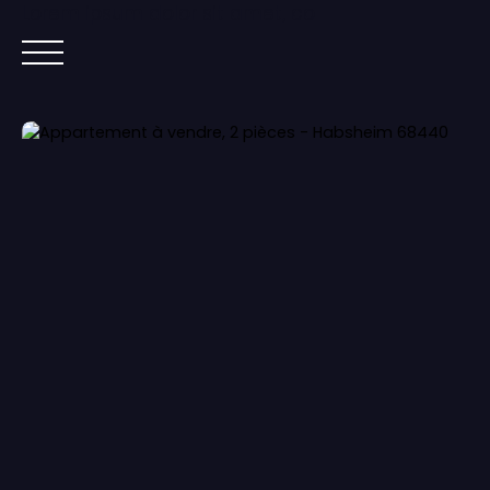
Lorem ipsum dolor sit amet, co
ACCUEIL
ACHETER
IMMOBILIER NEUF