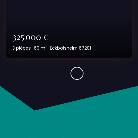
325 000
€
3
pièces
69
m²
Eckbolsheim 67201