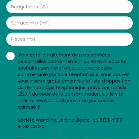
Budget max (€)
Surface min (m²)
Pièces min
J'accepte le traitement de mes données
personnelles conformément au RGPD. Si vous ne
souhaitez pas faire l'objet de prospection
commerciale par voie téléphonique, vous pouvez
vous inscrire gratuitement sur la liste d'opposition
au démarchage téléphonique, prévu par l'article
L223-1 du code de la consommation, sur le site
Internet www.bloctel.gouv.fr ou par courrier
adressé à :
Société Worldline, Service Bloctel, CS 61311, 41013
BLOIS CEDEX.