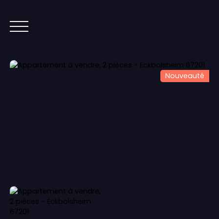
Lorem ipsum dolor sit amet, co
ACCUEIL
ACHETER
IMMOBILIER NEUF
Nouveauté