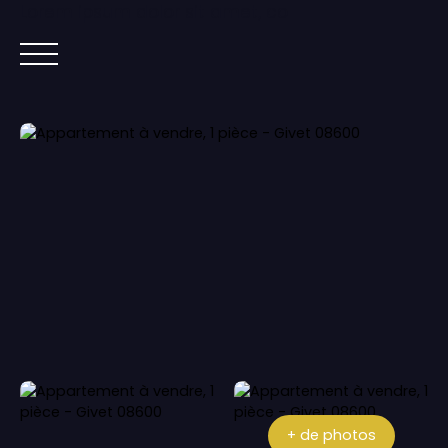
Lorem ipsum dolor sit amet, co
ACCUEIL
ACHETER
IMMOBILIER NEUF
+ de photos