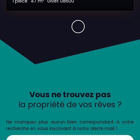
1
pièce
47
m²
Givet 08600
Vous ne trouvez pas
la propriété de vos rêves ?
Ne manquez plus aucun bien correspondant à votre
recherche en vous inscrivant à notre alerte mail !