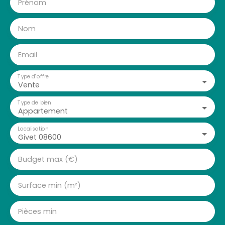
Prénom
Nom
Email
Type d'offre
Vente
Type de bien
Appartement
Localisation
Givet 08600
Budget max (€)
Surface min (m²)
Pièces min