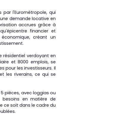
s par l'Eurométropole, qui
e, une demande locative en
orisation accrues grâce à
qu'épicentre financier et
e économique, créant un
estissement.
e résidentiel verdoyant en
iaire et 8000 emplois, se
s pour les investisseurs. Il
t les riverains, ce qui se
5 pièces, avec loggias ou
s besoins en matière de
ue ce soit dans le cadre du
eublées.