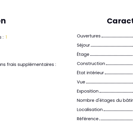
en
Caract
Ouvertures
s
:
1
Séjour
Étage
Construction
s frais supplémentaires :
État intérieur
Vue
Exposition
Nombre d'étages du bât
Localisation
Référence