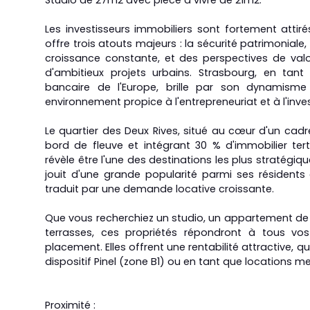
Studio de 27m2 avec pièce à vivre de 21m2.
Les investisseurs immobiliers sont fortement attiré
offre trois atouts majeurs : la sécurité patrimonial
croissance constante, et des perspectives de val
d'ambitieux projets urbains. Strasbourg, en tant 
bancaire de l'Europe, brille par son dynamism
environnement propice à l'entrepreneuriat et à l'inv
Le quartier des Deux Rives, situé au cœur d'un cadr
bord de fleuve et intégrant 30 % d'immobilier tert
révèle être l'une des destinations les plus stratégique
jouit d'une grande popularité parmi ses résidents e
traduit par une demande locative croissante.
Que vous recherchiez un studio, un appartement de 
terrasses, ces propriétés répondront à tous vo
placement. Elles offrent une rentabilité attractive, q
dispositif Pinel (zone B1) ou en tant que locations m
Proximité :