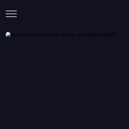
Lorem ipsum dolor sit amet, co
ACCUEIL
ACHETER
IMMOBILIER NEUF