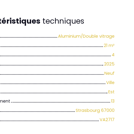
éristiques
techniques
Aluminium/Double vitrage
21
m²
4
2025
Neuf
Ville
Est
iment
13
Strasbourg 67000
VA2717