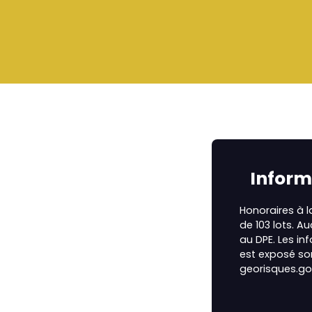
Inform
Honoraires à 
de 103 lots. A
au DPE. Les in
est exposé son
georisques.gou