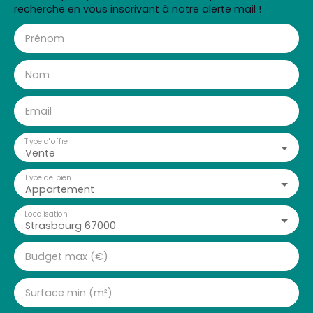
recherche en vous inscrivant à notre alerte mail !
Prénom
Nom
Email
Type d'offre
Vente
Type de bien
Appartement
Localisation
Strasbourg 67000
Budget max (€)
Surface min (m²)