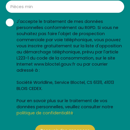
Pièces min
J'accepte le traitement de mes données
personnelles conformément au RGPD. Si vous ne
souhaitez pas faire l'objet de prospection
commerciale par voie téléphonique, vous pouvez
vous inscrire gratuitement sur la liste d'opposition
au démarchage téléphonique, prévu par l'article
L223-1 du code de la consommation, sur le site
Internet www.bloctel.gouv.fr ou par courrier
adressé à :
Société Worldline, Service Bloctel, CS 61311, 41013
BLOIS CEDEX.
Pour en savoir plus sur le traitement de vos
données personnelles, veuillez consulter notre
politique de confidentialité
.