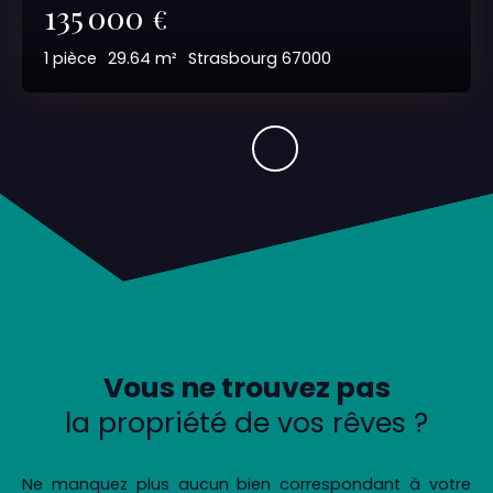
135 000
€
1
pièce
29.64
m²
Strasbourg 67000
Vous ne trouvez pas
la propriété de vos rêves ?
Ne manquez plus aucun bien correspondant à votre