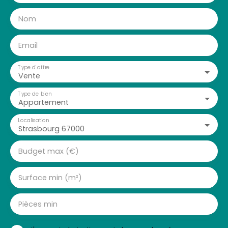
Nom
Email
Type d'offre
Vente
Type de bien
Appartement
Localisation
Strasbourg 67000
Budget max (€)
Surface min (m²)
Pièces min