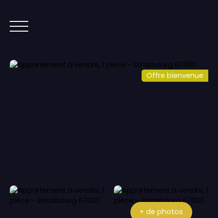
Lorem ipsum dolor sit amet, co
ACCUEIL
ACHETER
IMMOBILIER NEUF
Offre bienvenue
+ de photos