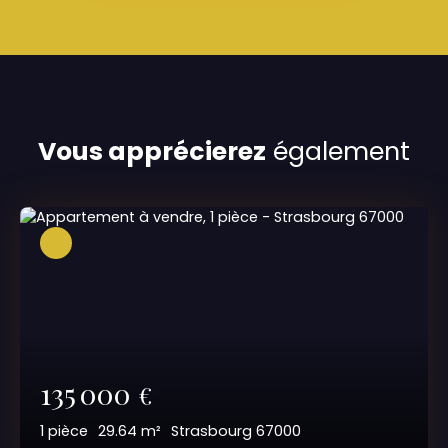
Vous apprécierez
également
135 000
€
1
pièce
29.64
m²
Strasbourg 67000