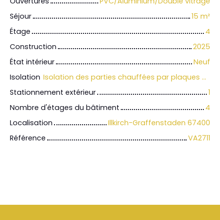
Ouvertures
PVC/Aluminium/Double vitrage
Séjour
15
m²
Étage
4
Construction
2025
État intérieur
Neuf
Isolation
Isolation des parties chauffées par plaques de polystyrène renforcées ou flocage
Stationnement extérieur
1
Nombre d'étages du bâtiment
4
Localisation
Illkirch-Graffenstaden 67400
Référence
VA2711