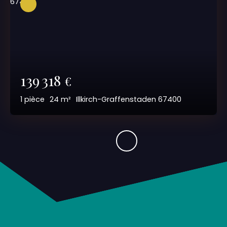
139 318
€
1
pièce
24
m²
Illkirch-Graffenstaden 67400