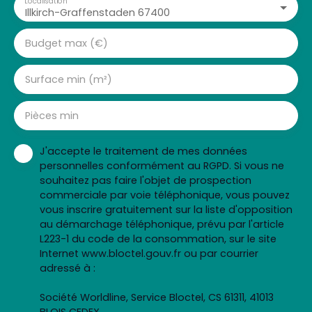
Localisation
Illkirch-Graffenstaden 67400
Budget max (€)
Surface min (m²)
Pièces min
J'accepte le traitement de mes données
personnelles conformément au RGPD. Si vous ne
souhaitez pas faire l'objet de prospection
commerciale par voie téléphonique, vous pouvez
vous inscrire gratuitement sur la liste d'opposition
au démarchage téléphonique, prévu par l'article
L223-1 du code de la consommation, sur le site
Internet www.bloctel.gouv.fr ou par courrier
adressé à :
Société Worldline, Service Bloctel, CS 61311, 41013
BLOIS CEDEX.