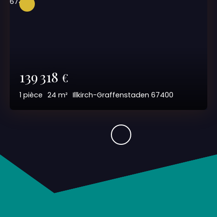
139 318
€
1
pièce
24
m²
Illkirch-Graffenstaden 67400