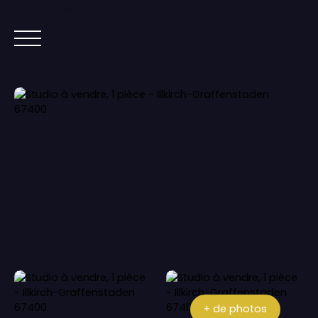
Lorem ipsum dolor sit amet, co
ACCUEIL
ACHETER
IMMOBILIER NEUF
+ de photos