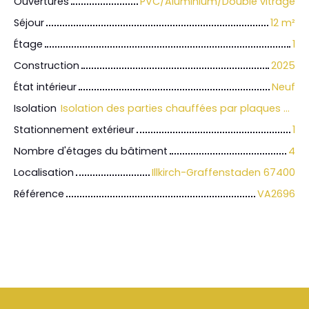
Ouvertures
PVC/Aluminium/Double vitrage
Séjour
12
m²
Étage
1
Construction
2025
État intérieur
Neuf
Isolation
Isolation des parties chauffées par plaques de polystyrène renforcées ou flocage
Stationnement extérieur
1
Nombre d'étages du bâtiment
4
Localisation
Illkirch-Graffenstaden 67400
Référence
VA2696