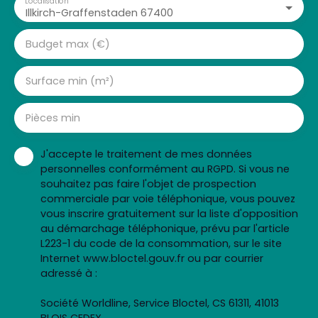
Localisation
Illkirch-Graffenstaden 67400
Budget max (€)
Surface min (m²)
Pièces min
J'accepte le traitement de mes données
personnelles conformément au RGPD. Si vous ne
souhaitez pas faire l'objet de prospection
commerciale par voie téléphonique, vous pouvez
vous inscrire gratuitement sur la liste d'opposition
au démarchage téléphonique, prévu par l'article
L223-1 du code de la consommation, sur le site
Internet www.bloctel.gouv.fr ou par courrier
adressé à :
Société Worldline, Service Bloctel, CS 61311, 41013
BLOIS CEDEX.