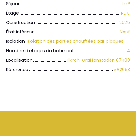
Séjour
11
m²
Étage
RDC
Construction
2025
État intérieur
Neuf
Isolation
Isolation des parties chauffées par plaques de polystyrène renforcées ou flocage
Nombre d'étages du bâtiment
4
Localisation
Illkirch-Graffenstaden 67400
Référence
VA2663