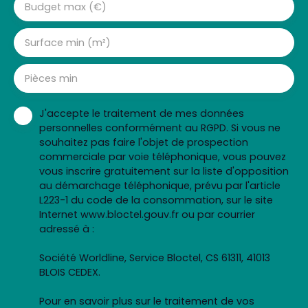
Budget max (€)
Surface min (m²)
Pièces min
J'accepte le traitement de mes données
personnelles conformément au RGPD. Si vous ne
souhaitez pas faire l'objet de prospection
commerciale par voie téléphonique, vous pouvez
vous inscrire gratuitement sur la liste d'opposition
au démarchage téléphonique, prévu par l'article
L223-1 du code de la consommation, sur le site
Internet www.bloctel.gouv.fr ou par courrier
adressé à :
Société Worldline, Service Bloctel, CS 61311, 41013
BLOIS CEDEX.
Pour en savoir plus sur le traitement de vos