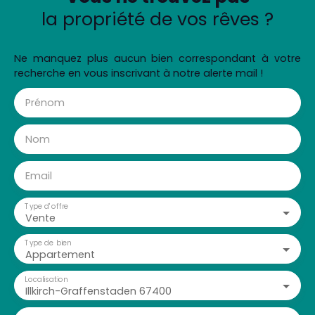
la propriété de vos rêves ?
Ne manquez plus aucun bien correspondant à votre
recherche en vous inscrivant à notre alerte mail !
Prénom
Nom
Email
Type d'offre
Vente
Type de bien
Appartement
Localisation
Illkirch-Graffenstaden 67400