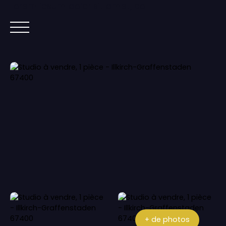
Lorem ipsum dolor sit amet, co
ACCUEIL
ACHETER
IMMOBILIER NEUF
+ de photos