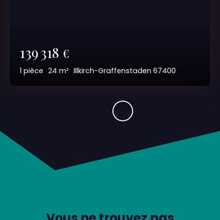
139 318
€
1
pièce
24
m²
Illkirch-Graffenstaden 67400
Vous ne trouvez pas