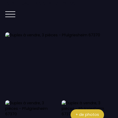
Lorem ipsum dolor sit amet, co
ACCUEIL
ACHETER
IMMOBILIER NEUF
+ de photos