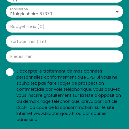
Localisation
Pfulgriesheim 67370
Budget max (€)
Surface min (m²)
Pièces min
J'accepte le traitement de mes données
personnelles conformément au RGPD. Si vous ne
souhaitez pas faire l'objet de prospection
commerciale par voie téléphonique, vous pouvez
vous inscrire gratuitement sur la liste d'opposition
au démarchage téléphonique, prévu par l'article
L223-1 du code de la consommation, sur le site
Internet www.bloctel.gouv.fr ou par courrier
adressé à :