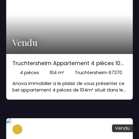
Vendu
Truchtersheim Appartement 4 pièces 104
m2
4
pièces
104
m²
Truchtersheim 67370
Anova immobilier a le plaisir de vous présenter ce
bel appartement 4 pièces de 104m² situé dans le
tout nouveau lotissement "Les Houblonnières" en
rez-de-jardin avec un espace extérieur d'environ
150 m², maison bifamille neuve à toit plat,
construite à la norme RT 2020 ce qui permet
d'offrir de très bonnes performances d'isolations
Vendu
thermiques et acoustiques. L'appartement est
composé comme suit : -de plain-pied une entrée