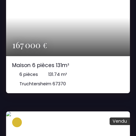
167 000
€
Maison 6 pièces 131m²
6
pièces
131.74
m²
Truchtersheim 67370
Vendu