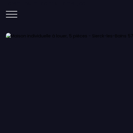
Lorem ipsum dolor sit amet, co
ACCUEIL
ACHETER
IMMOBILIER NEUF