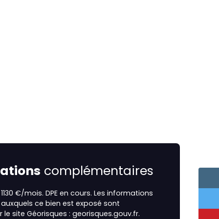
ations
complémentaires
1130 €/mois. DPE en cours. Les informations
s auxquels ce bien est exposé sont
r le site Géorisques : georisques.gouv.fr.