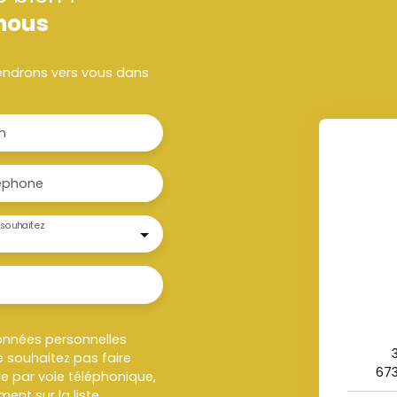
nous
viendrons vers vous dans
m
éphone
souhaitez
onnées personnelles
 souhaitez pas faire
673
e par voie téléphonique,
ent sur la liste