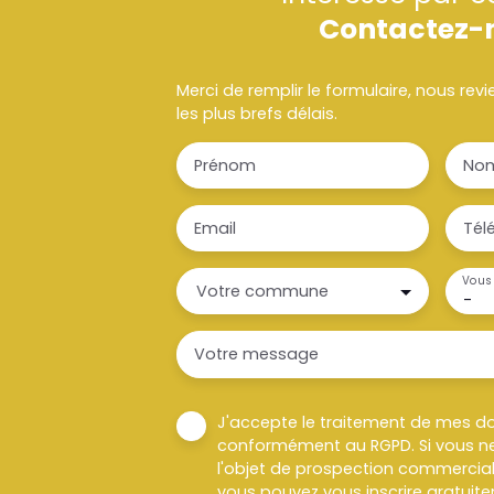
Contactez-
Merci de remplir le formulaire, nous re
les plus brefs délais.
Prénom
No
Email
Tél
Vous 
Votre commune
-
Votre message
J'accepte le traitement de mes d
conformément au RGPD. Si vous ne
l'objet de prospection commercial
vous pouvez vous inscrire gratuitem