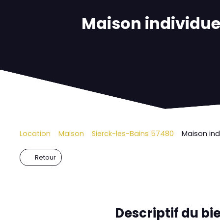
Maison individuel
Location
Maison
Sierck-les-Bains 57480
Maison ind
Retour
Descriptif
du bi