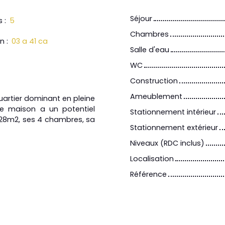
Séjour
s
:
5
Chambres
in
:
03 a 41 ca
Salle d'eau
WC
Construction
Ameublement
quartier dominant en pleine
te maison a un potentiel
Stationnement intérieur
 28m2, ses 4 chambres, sa
Stationnement extérieur
Niveaux (RDC inclus)
Localisation
Référence