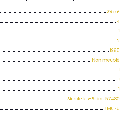
28
m²
4
1
2
1985
Non meublé
1
1
1
Sierck-les-Bains 57480
LM675