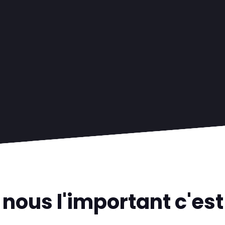
nous l'important c'es