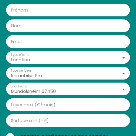
Prénom
Nom
Email
Type d'offre
Location
Type de bien
Immobilier Pro
Localisation
Mundolsheim 67450
Loyer max (€/mois)
Surface min (m²)
J'accepte le traitement de mes données