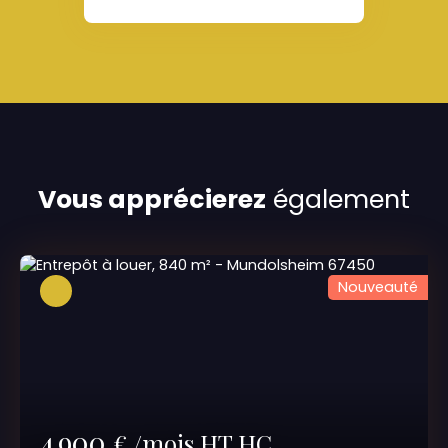
Vous apprécierez
également
Nouveauté
4 900
€ /mois HT HC