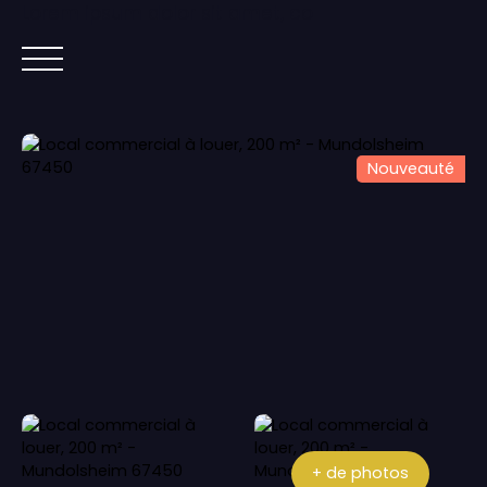
Lorem ipsum dolor sit amet, co
ACCUEIL
ACHETER
IMMOBILIER NEUF
Nouveauté
+ de photos