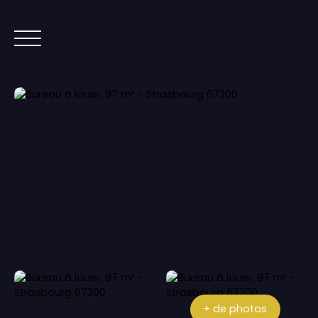
Lorem ipsum dolor sit amet, co
ACCUEIL
ACHETER
IMMOBILIER NEUF
+ de photos