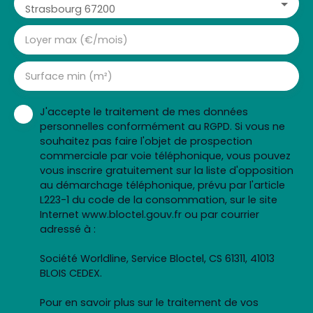
Strasbourg 67200
Loyer max (€/mois)
Surface min (m²)
J'accepte le traitement de mes données
personnelles conformément au RGPD. Si vous ne
souhaitez pas faire l'objet de prospection
commerciale par voie téléphonique, vous pouvez
vous inscrire gratuitement sur la liste d'opposition
au démarchage téléphonique, prévu par l'article
L223-1 du code de la consommation, sur le site
Internet www.bloctel.gouv.fr ou par courrier
adressé à :
Société Worldline, Service Bloctel, CS 61311, 41013
BLOIS CEDEX.
Pour en savoir plus sur le traitement de vos