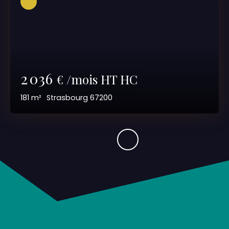
2 036
€ /mois HT HC
181
m²
Strasbourg 67200